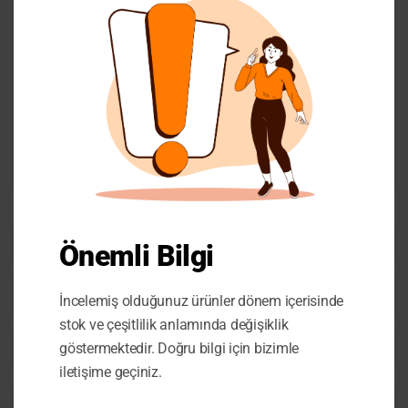
Carnelian Bracelet
Personalizable Balloon Name Necklace
Jewelry
,
Bracelet
Jewelry
,
Necklace
How to find the best ready-to-sell jewelry?
Önemli Bilgi
How to find a good jewelry manufacturer?
İncelemiş olduğunuz ürünler dönem içerisinde
stok ve çeşitlilik anlamında değişiklik
How to make customizable jewelry?
göstermektedir. Doğru bilgi için bizimle
iletişime geçiniz.
How to sell jewelry abroad?