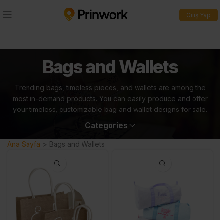
Giriş Yap
Bags and Wallets
Trending bags, timeless pieces, and wallets are among the
most in-demand products. You can easily produce and offer
your timeless, customizable bag and wallet designs for sale.
Categories
Ana Sayfa
>
Bags and Wallets