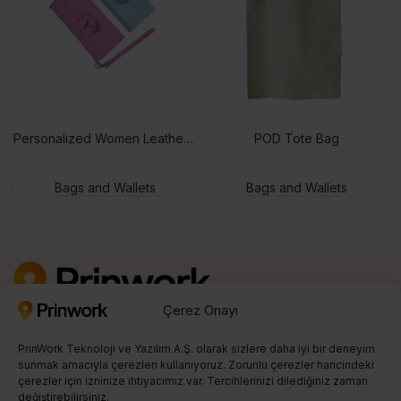
Personalized Women Leather Wallet
POD Tote Bag
Bags and Wallets
Bags and Wallets
Çerez Onayı
Kayıt Ol
0850 242 23 04
PrinWork Teknoloji ve Yazılım A.Ş. olarak sizlere daha iyi bir deneyim
info@prinwork.com
sunmak amacıyla çerezleri kullanıyoruz. Zorunlu çerezler haricindeki
çerezler için izninize ihtiyacımız var. Tercihlerinizi dilediğiniz zaman
değiştirebilirsiniz.