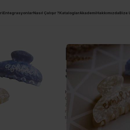
ri
Entegrasyonlar
Nasıl Çalışır ?
Kataloglar
Akademi
Hakkımızda
Bize 
Kişiselle
Saç Tok
Kişiselleştirilebilir Saç Tokası 
Görünümünüze kişisel bir dokunuş
Saç Tokası
ile saçlarınızı sadece 
ifadesiyle süsleyin. İster adınızı, 
tokaya işleyin; tamamen size özel 