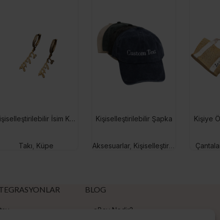
Kişiselleştirilebilir İsim Küpe
Kişiselleştirilebilir Şapka
Kişiye Ö
Takı
,
Küpe
Aksesuarlar
,
Kişiselleştirilebilir Hediyeler
Çantala
TEGRASYONLAR
BLOG
tsy
eBay Nedir?