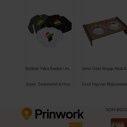
Bisiklet Yaka Baskılı Unisex Hoodie
İsme Öze
Giyim
,
Sweetshirt & Hoodie
Evcil Hayvan Malzemele
SON BLO
Kayıt Ol