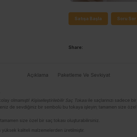
Satışa Başla
Soru Sor
Share:
Açıklama
Paketleme Ve Sevkiyat
r
olay olmamıştı!
Kişiselleştirilebilir Saç Tokası
ile saçlarınızı sadece bi
sterseniz de sevdiğiniz bir sembolü bu tokaya işleyin; tamamen size özel
 tamamen size özel bir saç tokası oluşturabilirsiniz.
yüksek kaliteli malzemelerden üretilmiştir.