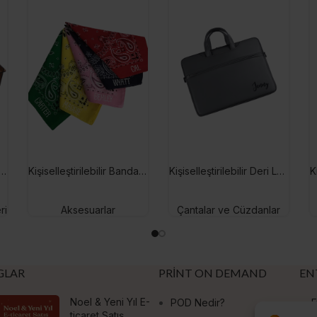
l Ahşap Kedi Köpek Mama ve Su Kabı
Kişiselleştirilebilir Bandana
Kişiselleştirilebilir Deri Laptop Çantası
ri
Aksesuarlar
Çantalar ve Cüzdanlar
GLAR
PRINT ON DEMAND
EN
Noel & Yeni Yıl E-
POD Nedir?
E
ticaret Satış