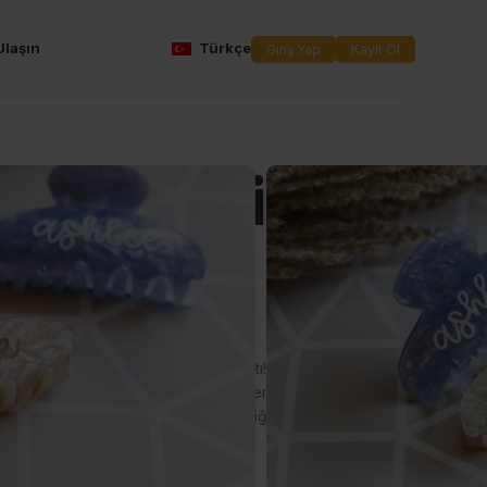
Ulaşın
Türkçe
Giriş Yap
Kayıt Ol
ştirilebilir
ası
– Şık ve Özel Aksesuar
 katmak hiç bu kadar kolay olmamıştı!
Kişiselleştirilebilir
bir aksesuarla değil, aynı zamanda kendinize özel bir stil
ister özel bir tarihi, isterseniz de sevdiğiniz bir sembolü bu
olsun.