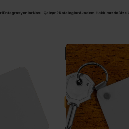
ri
Entegrasyonlar
Nasıl Çalışır ?
Kataloglar
Akademi
Hakkımızda
Bize 
POD Ana
İstediğiniz tasarımı bastırabileceği
Satışa Başla
Soru Sor
Share: