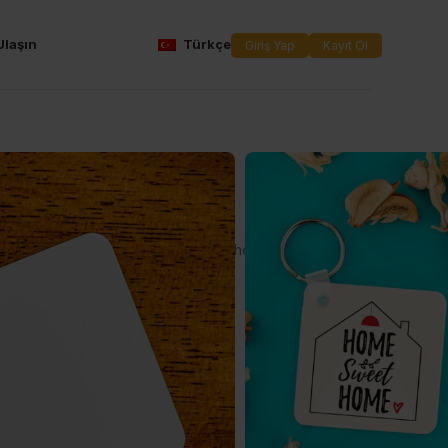
Ulaşın
Türkçe
Giriş Yap
Kayıt Ol
htarlık
niz anahtarlıklarımızla, tasarımlarınızı herkese gösterin!