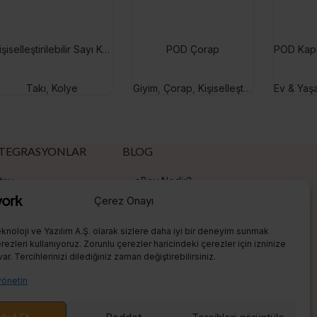
Kişiselleştirilebilir Sayı Kolye
POD Çorap
Takı
,
Kolye
Giyim
,
Çorap
,
Kişiselleştirilebilir Hediyeler
Ev & Yaş
TEGRASYONLAR
BLOG
tsy
eBay Nedir?
Çerez Onayı
hopify
Etsy Nedir?
eBay
Shopify Nedir?
knoloji ve Yazılım A.Ş. olarak sizlere daha iyi bir deneyim sunmak
ezleri kullanıyoruz. Zorunlu çerezler haricindeki çerezler için izninize
Amazon
Etsy Satış
var. Tercihlerinizi dilediğiniz zaman değiştirebilirsiniz.
eRank Rehberi
yönetin
Print On Demand