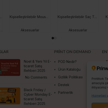
bilir Deri Telefon Kılıfı
Kişiselleştirilebilir Mouse Pad
Kişiselleştirilebilir Saç Tokası
Aksesuarlar
Aksesuarlar
GLAR
PRINT ON DEMAND
EN
Noel & Yeni Yıl E-
POD Nedir?
E
ticaret Satış
Ürün Kataloğu
S
Rehberi 2025
Gizlilik Politikası
No Comments
PrinWork Te
amacıyla çer
Destek
ihtiyacımız 
Black Friday /
Partnerlik
Cyber Monday E-
Hizmetleri 
ticaret Satış
Rehberi 2025