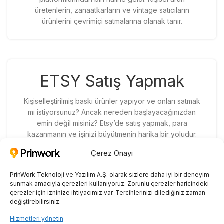
üretenlerin, zanaatkarların ve vintage satıcıların
ürünlerini çevrimiçi satmalarına olanak tanır.
ETSY Satış Yapmak
Kişiselleştirilmiş baskı ürünler yapıyor ve onları satmak
mı istiyorsunuz? Ancak nereden başlayacağınızdan
emin değil misiniz? Etsy’de satış yapmak, para
kazanmanın ve işinizi büyütmenin harika bir yoludur.
Kişiselleştirilmiş ürünler satmak heyecan verici bir
Çerez Onayı
yolculuk olabilir ve bu konuyu irdelemeden önce
dikkate alınması gereken birçok husus vardır. Bu blog
PrinWork Teknoloji ve Yazılım A.Ş. olarak sizlere daha iyi bir deneyim
yazısında merak ettiklerinize değineceğiz. Öncelikle;
sunmak amacıyla çerezleri kullanıyoruz. Zorunlu çerezler haricindeki
ürün seçme, mağaza
çerezler için izninize ihtiyacımız var. Tercihlerinizi dilediğiniz zaman
değiştirebilirsiniz.
Hizmetleri yönetin