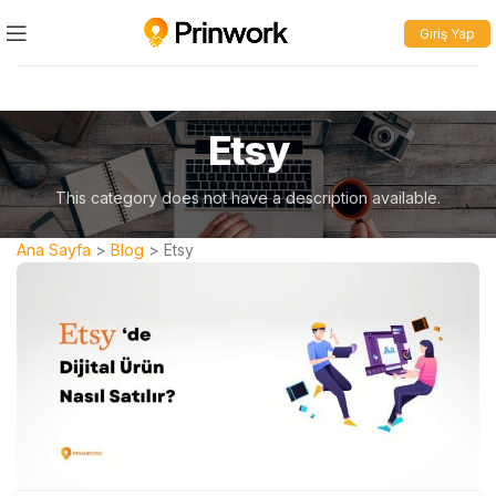
Giriş Yap
Etsy
This category does not have a description available.
Ana Sayfa
>
Blog
>
Etsy