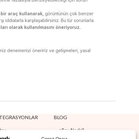
 bir araç kullanarak,
görüntünün çok benzer
ı iddialarla karşılaşabilirsiniz. Bu tür sorunlarla
çları olarak kullanılmasını öneriyoruz.
diniz denemenizi öneririz ve gelişmeleri, yasal
TEGRASYONLAR
BLOG
tsy
eBay Nedir?
Çerez Onayı