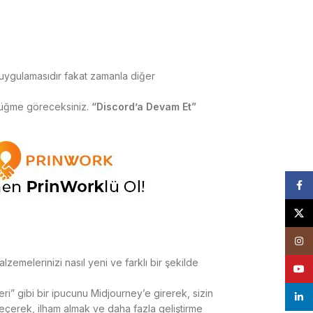
 uygulamasıdır fakat zamanla diğer
düğme göreceksiniz.
“Discord’a Devam Et”
Face
X
Insta
alzemelerinizi nasıl yeni ve farklı bir şekilde
YouT
leri” gibi bir ipucunu Midjourney’e girerek, sizin
linke
 seçerek, ilham almak ve daha fazla geliştirme