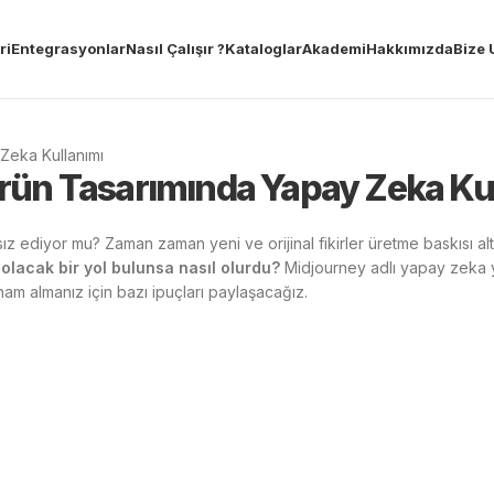
ri
Entegrasyonlar
Nasıl Çalışır ?
Kataloglar
Akademi
Hakkımızda
Bize 
Zeka Kullanımı
rün Tasarımında Yapay Zeka Ku
tsız ediyor mu? Zaman zaman yeni ve orijinal fikirler üretme baskısı alt
 olacak bir yol bulunsa nasıl olurdu?
Midjourney adlı yapay zeka yaz
ham almanız için bazı ipuçları paylaşacağız.