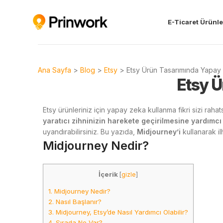
E-Ticaret Ürünle
Ana Sayfa
>
Blog
>
Etsy
>
Etsy Ürün Tasarımında Yapay 
Etsy Ü
Etsy ürünleriniz için yapay zeka kullanma fikri sizi raha
yaratıcı zihninizin harekete geçirilmesine yardımcı
uyandırabilirsiniz. Bu yazıda,
Midjourney’i
kullanarak il
Midjourney Nedir?
İçerik
[
gizle
]
1.
Midjourney Nedir?
2.
Nasıl Başlanır?
3.
Midjourney, Etsy’de Nasıl Yardımcı Olabilir?
4.
Sırada Ne Var?