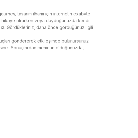
journey, tasarım ilhamı için internetin exabyte
r. Bir hikaye okurken veya duyduğunuzda kendi
ız.
Gördükleriniz, daha önce gördüğünüz ilgili
ipuçları göndererek etkileşimde bulunursunuz.
lirsiniz. Sonuçlardan memnun olduğunuzda,