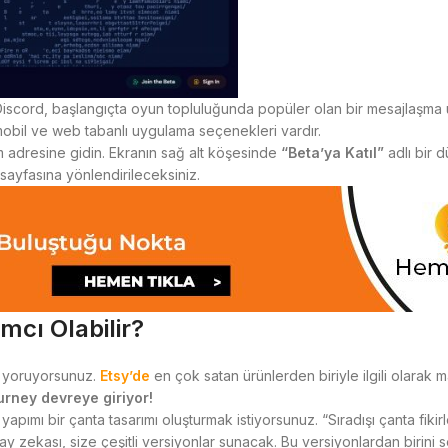
. Discord, başlangıçta oyun topluluğunda popüler olan bir mesajlaşma
mobil ve web tabanlı uygulama seçenekleri vardır.
 adresine gidin. Ekranın sağ alt köşesinde
“Beta’ya Katıl”
adlı bir 
ayfasına yönlendirileceksiniz.
mcı Olabilir?
a yoruyorsunuz.
Etsy’de
en çok satan ürünlerden biriyle ilgili olarak m
urney devreye giriyor!
 yapımı bir çanta tasarımı oluşturmak istiyorsunuz. “Sıradışı çanta fikir
pay zekası, size çeşitli versiyonlar sunacak. Bu versiyonlardan birini