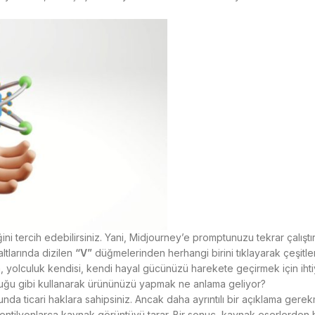
ni tercih edebilirsiniz. Yani, Midjourney’e promptunuzu tekrar çalış
altlarında dizilen
“V”
düğmelerinden herhangi birini tıklayarak çeşitlen
ıkla, yolculuk kendisi, kendi hayal gücünüzü harekete geçirmek için ih
lduğu gibi kullanarak ürününüzü yapmak ne anlama geliyor?
nda ticari haklara sahipsiniz. Ancak daha ayrıntılı bir açıklama ger
entilyonlarca kaynak görüntüyü tarar. Bir sonuç, kaynak eserlerden b