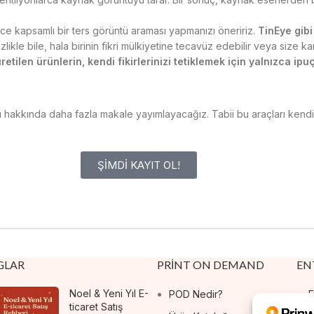
e kapsamlı bir ters görüntü araması yapmanızı öneririz.
TinEye gibi
likle bile, hala birinin fikri mülkiyetine tecavüz edebilir veya size karş
retilen ürünlerin, kendi fikirlerinizi tetiklemek için yalnızca ipu
çları hakkında daha fazla makale yayımlayacağız. Tabii bu araçları ken
ŞİMDİ KAYIT OL!
GLAR
PRINT ON DEMAND
EN
Noel & Yeni Yıl E-
POD Nedir?
E
ticaret Satış