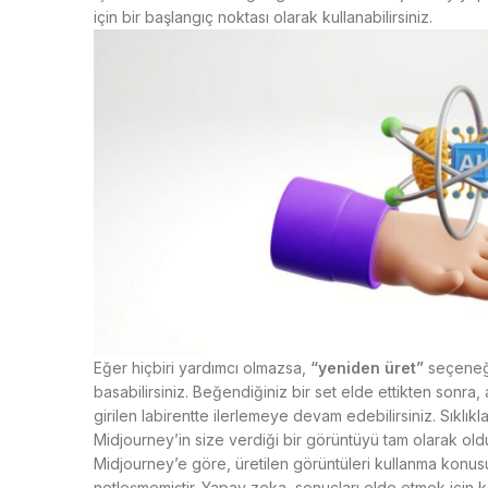
için bir başlangıç noktası olarak kullanabilirsiniz.
Eğer hiçbiri yardımcı olmazsa,
“yeniden üret”
seçeneği
basabilirsiniz. Beğendiğiniz bir set elde ettikten sonra, 
girilen labirentte ilerlemeye devam edebilirsiniz. Sıkl
Midjourney’in size verdiği bir görüntüyü tam olarak o
Midjourney’e göre, üretilen görüntüleri kullanma konusu
netleşmemiştir. Yapay zeka, sonuçları elde etmek için k