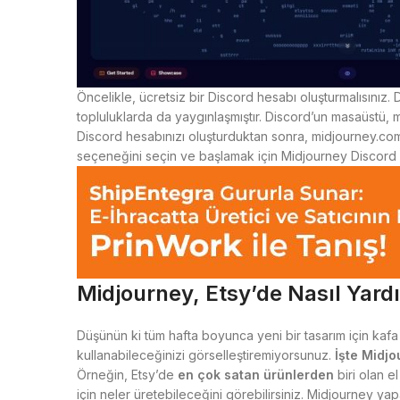
Öncelikle, ücretsiz bir Discord hesabı oluşturmalısınız
topluluklarda da yaygınlaşmıştır. Discord’un masaüstü, 
Discord hesabınızı oluşturduktan sonra, midjourney.com
seçeneğini seçin ve başlamak için Midjourney Discord s
Midjourney, Etsy’de Nasıl Yardı
Düşünün ki tüm hafta boyunca yeni bir tasarım için kaf
kullanabileceğinizi görselleştiremiyorsunuz.
İşte Midjo
Örneğin, Etsy’de
en çok satan ürünlerden
biri olan el
için neler üretebileceğini görebilirsiniz. Midjourney ya