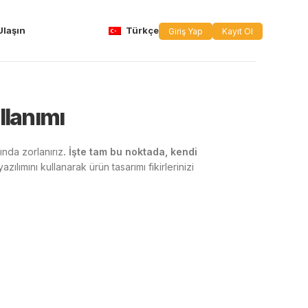
Ulaşın
Türkçe
Giriş Yap
Kayıt Ol
llanımı
ında zorlanırız
. İşte tam bu noktada, kendi
ılımını kullanarak ürün tasarımı fikirlerinizi