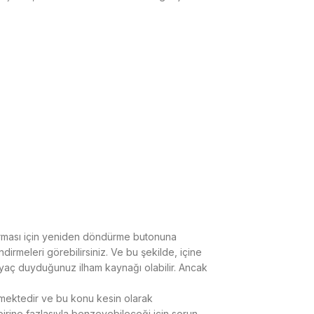
tırması için yeniden döndürme butonuna
dirmeleri görebilirsiniz. Ve bu şekilde, içine
tiyaç duyduğunuz ilham kaynağı olabilir. Ancak
ekmektedir ve bu konu kesin olarak
irine fazlasıyla benzeyebileceği için sorun