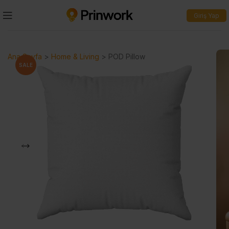
Giriş Yap
Ana Sayfa
>
Home & Living
>
POD Pillow
SALE