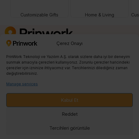
Customizable Gifts
Home & Living
Cus
Çerez Onayı
Kayıt Ol
0850 242 23 04
PrinWork Teknoloji ve Yazılım A.Ş. olarak sizlere daha iyi bir deneyim
info@prinwork.com
sunmak amacıyla çerezleri kullanıyoruz. Zorunlu çerezler haricindeki
çerezler için izninize ihtiyacımız var. Tercihlerinizi dilediğiniz zaman
değiştirebilirsiniz.
SON BLOGLAR
Manage services
PRINT ON DEMAND
Kabul Et
ENTEGRASYONLAR
Reddet
BLOG
Tercihleri ​​görüntüle