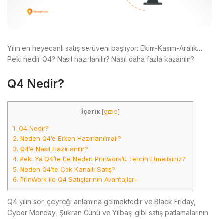
Yılın en heyecanlı satış serüveni başlıyor: Ekim-Kasım-Aralık…
Peki nedir Q4? Nasıl hazırlanılır? Nasıl daha fazla kazanılır?
Q4 Nedir?
İçerik
[
gizle
]
1.
Q4 Nedir?
2.
Neden Q4’e Erken Hazırlanılmalı?
3.
Q4’e Nasıl Hazırlanılır?
4.
Peki Ya Q4’te De Neden Prinwork’ü Tercih Etmelisiniz?
5.
Neden Q4’te Çok Kanallı Satış?
6.
PrinWork ile Q4 Satışlarının Avantajları
Q4 yılın son çeyreği anlamına gelmektedir ve Black Friday,
Cyber Monday, Şükran Günü ve Yılbaşı gibi satış patlamalarının