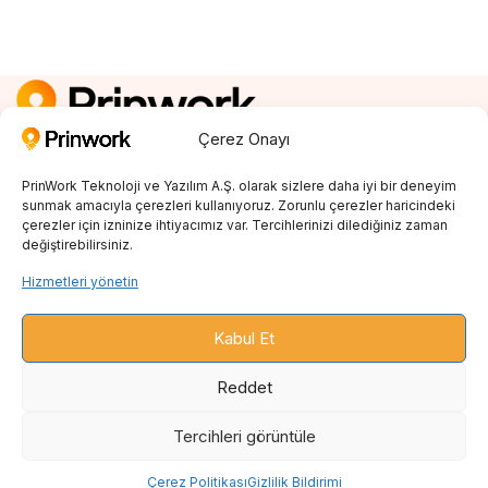
Çerez Onayı
Kayıt Ol
0850 242 23 04
PrinWork Teknoloji ve Yazılım A.Ş. olarak sizlere daha iyi bir deneyim
info@prinwork.com
sunmak amacıyla çerezleri kullanıyoruz. Zorunlu çerezler haricindeki
çerezler için izninize ihtiyacımız var. Tercihlerinizi dilediğiniz zaman
değiştirebilirsiniz.
SON BLOGLAR
Hizmetleri yönetin
PRINT ON DEMAND
Kabul Et
ENTEGRASYONLAR
Reddet
BLOG
Tercihleri ​​görüntüle
Çerez Politikası
Gizlilik Bildirimi