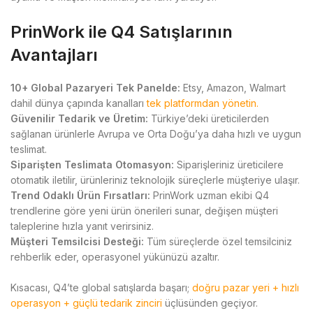
PrinWork ile Q4 Satışlarının
Avantajları
10+ Global Pazaryeri Tek Panelde:
Etsy, Amazon, Walmart
dahil dünya çapında kanalları
tek platformdan yönetin.
Güvenilir Tedarik ve Üretim:
Türkiye’deki üreticilerden
sağlanan ürünlerle Avrupa ve Orta Doğu’ya daha hızlı ve uygun
teslimat.
Siparişten Teslimata Otomasyon:
Siparişleriniz üreticilere
otomatik iletilir, ürünleriniz teknolojik süreçlerle müşteriye ulaşır.
Trend Odaklı Ürün Fırsatları:
PrinWork uzman ekibi Q4
trendlerine göre yeni ürün önerileri sunar, değişen müşteri
taleplerine hızla yanıt verirsiniz.
Müşteri Temsilcisi Desteği:
Tüm süreçlerde özel temsilciniz
rehberlik eder, operasyonel yükünüzü azaltır.
Kısacası, Q4’te global satışlarda başarı;
doğru pazar yeri + hızlı
operasyon + güçlü tedarik zinciri
üçlüsünden geçiyor.