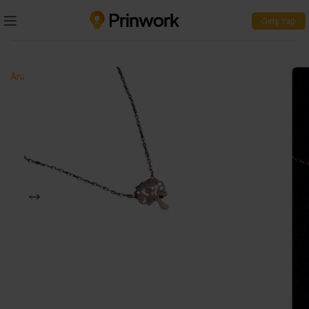
Giriş Yap
Ana Sayfa
>
Kolye
>
Yaşam Ağacı Kolye