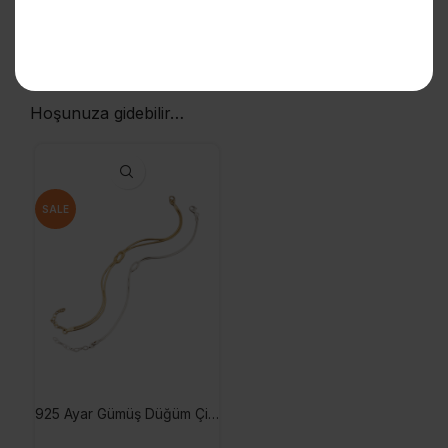
Hoşunuza gidebilir…
SALE
925 Ayar Gümüş Düğüm Çift Bileklik, Unisex Aşk Düğümü Bileklik