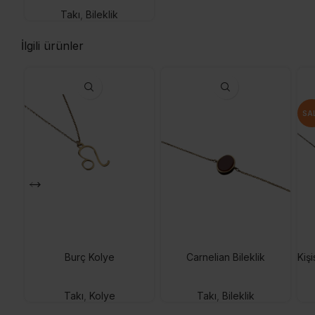
Takı
,
Bileklik
İlgili ürünler
SA
Burç Kolye
Carnelian Bileklik
Takı
,
Kolye
Takı
,
Bileklik