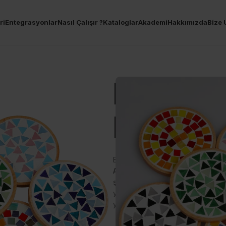
ri
Entegrasyonlar
Nasıl Çalışır ?
Kataloglar
Akademi
Hakkımızda
Bize 
Mozaik B
Kiti
El sanatlarına meraklılar ve deko
Altlığı Kiti
. Bu kit, kendi benzersiz 
şeyi sunar. Renkli mozaik taşları, sa
yeni başlayanlar hem de deneyimli el
yaratırken eğlenin ve evinize sana