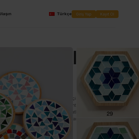
Ulaşın
Türkçe
Giriş Yap
Kayıt Ol
ardak Altlığı
rasyon severler için mükemmel bir seçim:
Mozaik Bardak
bardak altlıklarınızı yaratmanız için ihtiyacınız olan her
ğlam altlıklar ve kolay anlaşılır talimatlar ile bu set, hem
 sanatları tutkunları için idealdir. Bardak altlıklarınızı
tsal bir dokunuş katın!