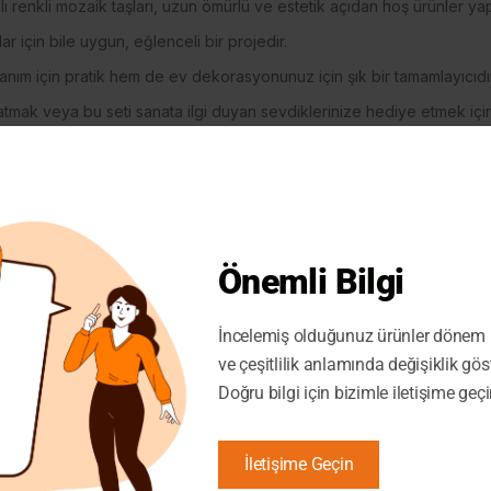
nlı renkli mozaik taşları, uzun ömürlü ve estetik açıdan hoş ürünler ya
ar için bile uygun, eğlenceli bir projedir.
lanım için pratik hem de ev dekorasyonunuz için şık bir tamamlayıcıdır
tmak veya bu seti sanata ilgi duyan sevdiklerinize hediye etmek için
i
, pazaryeri mağaza sahipleri için mükemmel bir üründür. Yaratıcılığı 
za ekleyerek müşteri memnuniyetini artırabilir ve satışlarınızı yükselt
Önemli Bilgi
İncelemiş olduğunuz ürünler dönem i
ve çeşitlilik anlamında değişiklik gös
Doğru bilgi için bizimle iletişime geçi
İletişime Geçin