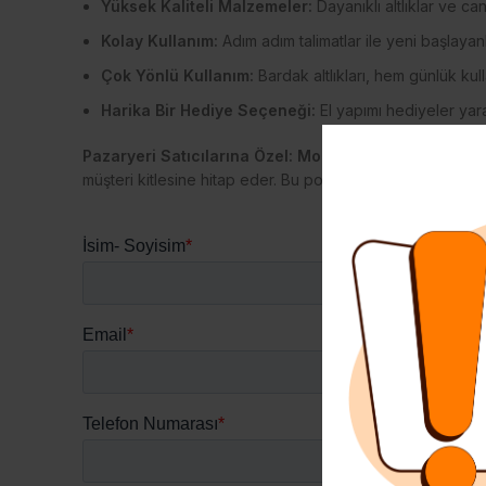
Yüksek Kaliteli Malzemeler:
Dayanıklı altlıklar ve ca
Kolay Kullanım:
Adım adım talimatlar ile yeni başlayanl
Çok Yönlü Kullanım:
Bardak altlıkları, hem günlük kul
Harika Bir Hediye Seçeneği:
El yapımı hediyeler yara
Pazaryeri Satıcılarına Özel:
Mozaik Bardak Altlığı Kit
müşteri kitlesine hitap eder. Bu popüler ürünü mağazalarını