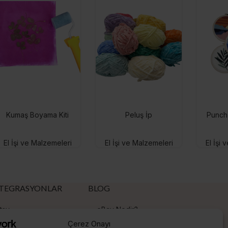
Kumaş Boyama Kiti
Peluş İp
Punch 
El İşi ve Malzemeleri
El İşi ve Malzemeleri
El İşi
TEGRASYONLAR
BLOG
tsy
eBay Nedir?
Çerez Onayı
hopify
Etsy Nedir?