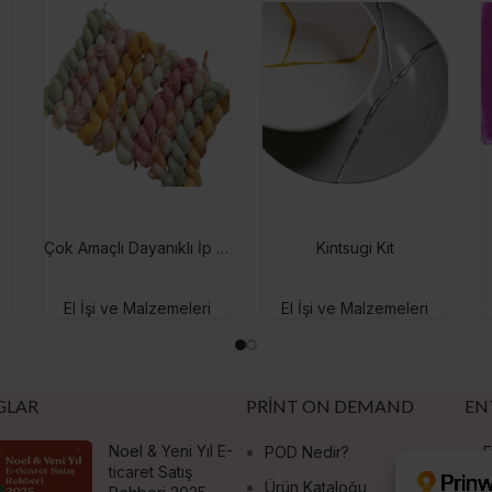
Çok Amaçlı Dayanıklı İp Seti
Kintsugi Kit
El İşi ve Malzemeleri
El İşi ve Malzemeleri
GLAR
PRINT ON DEMAND
EN
Noel & Yeni Yıl E-
POD Nedir?
E
ticaret Satış
Ürün Kataloğu
S