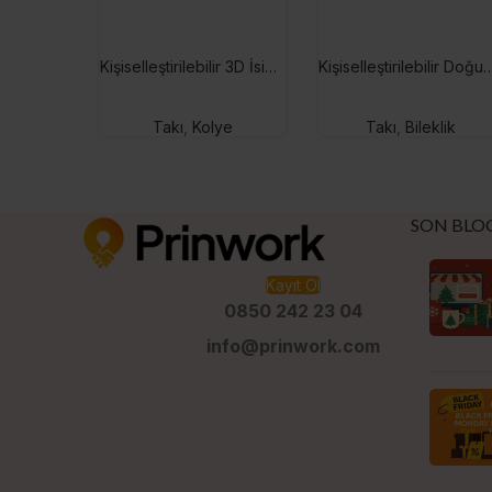
Kişiselleştirilebilir 3D İsim Kolye
Kişiselleştirilebilir Doğum Ayı Taşlı
Takı
,
Kolye
Takı
,
Bileklik
SON BLO
Kayıt Ol
0850 242 23 04
info@prinwork.com