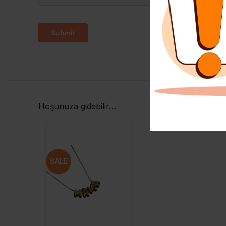
Hoşunuza gidebilir…
SALE