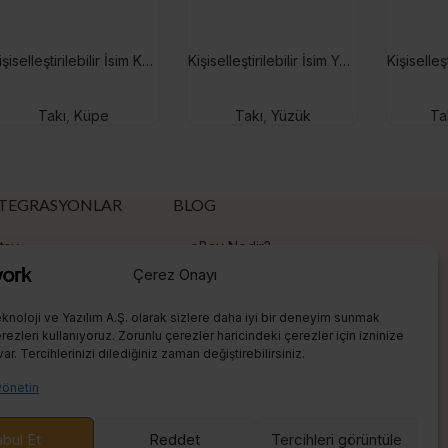
Kişiselleştirilebilir İsim Küpe
Kişiselleştirilebilir İsim Yüzük
Takı
,
Küpe
Takı
,
Yüzük
Ta
TEGRASYONLAR
BLOG
tsy
eBay Nedir?
Çerez Onayı
hopify
Etsy Nedir?
eBay
Shopify Nedir?
knoloji ve Yazılım A.Ş. olarak sizlere daha iyi bir deneyim sunmak
ezleri kullanıyoruz. Zorunlu çerezler haricindeki çerezler için izninize
Amazon
Etsy Satış
var. Tercihlerinizi dilediğiniz zaman değiştirebilirsiniz.
eRank Rehberi
yönetin
Print On Demand
bul Et
Reddet
Tercihleri ​​görüntüle