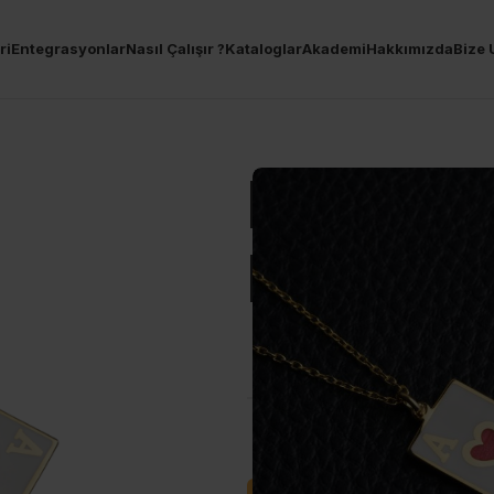
ri
Entegrasyonlar
Nasıl Çalışır ?
Kataloglar
Akademi
Hakkımızda
Bize 
Kişiselle
Mineli H
AĞIRLIK