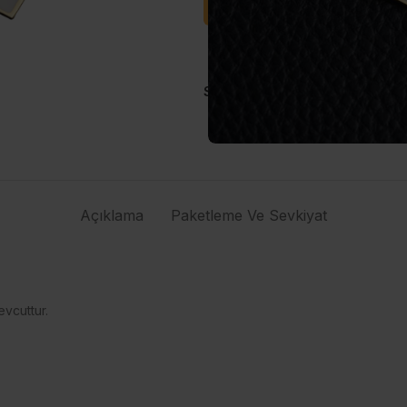
Satışa Başla
Soru Sor
Share:
Açıklama
Paketleme Ve Sevkiyat
vcuttur.