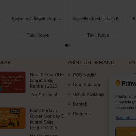
 Bar Bileklik
Kişiselleştirilebilir Doğum Ayı Taşlı İsim Plaka Kolye
Kişiselleştirilebilir İsim Kolye
Takı
,
Kolye
Takı
,
Kolye
GLAR
PRINT ON DEMAND
EN
Noel & Yeni Yıl E-
POD Nedir?
E
ticaret Satış
Ürün Kataloğu
S
Rehberi 2025
Gizlilik Politikası
No Comments
PrinWork Te
amacıyla çer
Destek
ihtiyacımız 
Black Friday /
Partnerlik
Cyber Monday E-
Hizmetleri 
ticaret Satış
Rehberi 2025
Ka