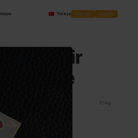
Ulaşın
Türkçe
Giriş Yap
Kayıt Ol
ştirilebilir
arf Kolye
0.1 kg