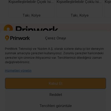
Kişiselleştirilebilir Çiçek İsim Kolye
Kişiselleştirilebilir Çoklu İsim Kolye
Takı
,
Kolye
Takı
,
Kolye
Çerez Onayı
Kayıt Ol
0850 242 23 04
PrinWork Teknoloji ve Yazılım A.Ş. olarak sizlere daha iyi bir deneyim
info@prinwork.com
sunmak amacıyla çerezleri kullanıyoruz. Zorunlu çerezler haricindeki
çerezler için izninize ihtiyacımız var. Tercihlerinizi dilediğiniz zaman
değiştirebilirsiniz.
SON BLOGLAR
Hizmetleri yönetin
PRINT ON DEMAND
Kabul Et
ENTEGRASYONLAR
Reddet
BLOG
Tercihleri ​​görüntüle