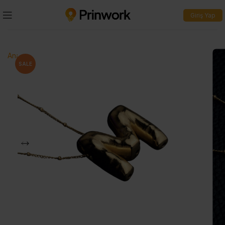
Giriş Yap
Ana Sayfa
>
Kolye
>
Kişiselleştirilebilir Balon Harf Kolye
SALE