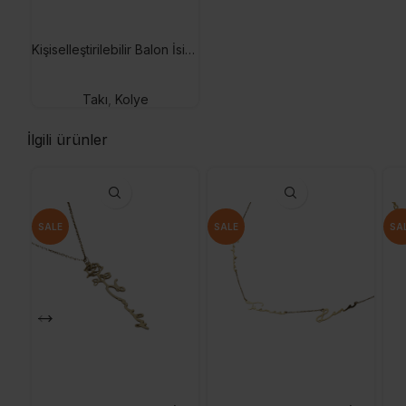
Kişiselleştirilebilir Balon İsim Kolye
Takı
,
Kolye
İlgili ürünler
SALE
SALE
SA