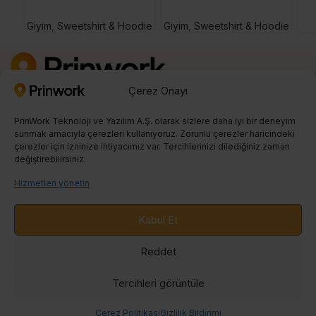
Giyim
,
Sweetshirt & Hoodie
Giyim
,
Sweetshirt & Hoodie
Çerez Onayı
Kayıt Ol
0850 242 23 04
PrinWork Teknoloji ve Yazılım A.Ş. olarak sizlere daha iyi bir deneyim
info@prinwork.com
sunmak amacıyla çerezleri kullanıyoruz. Zorunlu çerezler haricindeki
çerezler için izninize ihtiyacımız var. Tercihlerinizi dilediğiniz zaman
değiştirebilirsiniz.
SON BLOGLAR
Hizmetleri yönetin
PRINT ON DEMAND
Kabul Et
ENTEGRASYONLAR
Reddet
BLOG
Tercihleri ​​görüntüle
Çerez Politikası
Gizlilik Bildirimi