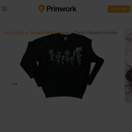
Giriş Yap
Ana Sayfa
>
Sweetshirt & Hoodie
>
Çiçek Desenli Hoodie