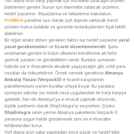
Yurt dışına ürün satışı yapmak için öncelikle satacağın ürünleri
belirlemen gerekir. Bunun için internette satılacak ürünlere,
hedef pazarının ihtiyaçlarına ve taleplerine bakmalısın.
PrinWork
paneline üye olarak yurt dışında satılacak trend
ürünleri hızlıca bulabilir ve güvenilir tedarikçilerden fiyat teklifi
alabilirsin.
Bir diğer analiz etmen gereken faktör ise hedef pazarının
yerel
yasal gereksinimleri
ve
ticaret düzenlemeleridir
. Şunu
unutmaman gerekir ki bütün ülkelerin kendilerine ait farklı
gümrük yasaları ve gereklilikleri vardır. Bunlara uymaman
halinde ise e-ihracatında aksaklık yaşayacağın gibi ciddi para
cezaları da ödeyebilirsin. Örnek vermek gerekirse
Almanya
Ambalaj Yasası (VerpackG)
e-ticaret kargolarının
paketlenmesini içeren kurallar ortaya koyar. Bu yasalara
uymayan satıcılar ise maddi ceza uygulamaları ile karşı karşıya
gelebilir. Sen de Almanya’ya e-ihracat yapmak istiyorsan,
lojistik partnerin olarak ShipEntegra’yı seçmelisin. Çünkü
ShipEntegra
senin yerine Almanya paketlerini Verpack-G
yasasına uygun halde göndererek seni ve e-ihracatını
tehlikelerden korur.
Yurt dışına ürün satışı yapmadan önce pazar ve hedef kitle