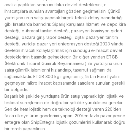
analizi yaptıktan sonra mutlaka devlet desteklerini, e-
ihracatçılara sunulan avantajları gözden geçirmelisin. Çünkü
yurtdışına ürün satışı yapmak birçok teknik detay barındırdığı
gibi fırsatlarda barındırır. Sipariş karşılama hizmeti ve depo kira
desteği, e-ihracat tanıtım desteği, pazaryeri komisyon gideri
desteği, pazara giriş rapor desteği, dijital pazaryeri tanıtım
desteği, yurtdışı pazar yeri entegrasyon desteği 2023 yılında
devletin ihracatı kolaylaştırmak için sunduğu e-ihracat devlet
desteklerinin başında gelmektedir. Bir diğer yandan
ETGB
(Elektronik Ticaret Gümrük Beyannamesi ) ile yurtdışına ürün
satışı gümrük işlemlerini hızlandırıp, tasarruf sağmanı da
sağlamaktadır. ETGB 300 kg’ı geçmemiş, 15 bin Euro fiyatını
geçmeyen mikro ihracat kapsamında satıcılara sunulan gerekli
bir belgedir.
Başarılı bir şekilde yurtdışına ürün satışı yapmak için lojistik ve
teslimat süreçlerinin de doğru bir şekilde yürütülmesi gerekir.
Sen de hem lojistik hem de teknoloji desteği veren 220’den
fazla ülkeye ürün gönderimi yapan, 20’den fazla pazar yerine
entegre olan ShipEntegra lojistik çözümlerini kullanarak doğru
bir tercih yapabilirsin.