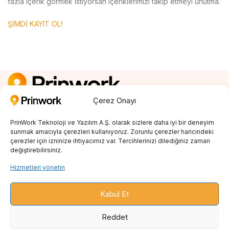
fazla içerik görmek istiyorsan içeriklerimizi takip etmeyi unutma.
ŞİMDİ KAYIT OL!
Çerez Onayı
Kayıt Ol
0850 242 23 04
PrinWork Teknoloji ve Yazılım A.Ş. olarak sizlere daha iyi bir deneyim
info@prinwork.com
sunmak amacıyla çerezleri kullanıyoruz. Zorunlu çerezler haricindeki
çerezler için izninize ihtiyacımız var. Tercihlerinizi dilediğiniz zaman
değiştirebilirsiniz.
SON BLOGLAR
Hizmetleri yönetin
PRINT ON DEMAND
Kabul Et
ENTEGRASYONLAR
Reddet