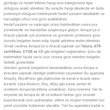
gördüğü ve hedef kitlenin hangi ürün kategorisine ilgisi
olduğunu analiz etmelisin. Bu süreçte hangi ülkelerde en fazla
potansiyel olduğunu belirleyerek hedef pazarını daraltabilir ve
harcadığın eforu ona göre azaltabilirsin.
Hedef pazarını ve satacağın ürünü belirledikten sonra sıra
yönetmenlik ve standartları araştırmaya geliyor. Avrupa’ya e-
ihracat yapmak için ürünlerine ve gönderim yöntemine göre
zorunlu belgeleri temin edip lojistik şirketine teslim etmelisin.
Örnek verilirse Avrupa’ya e-ihracat yapmak için
fatura, ATR
sertifikası, ETGB ve CE
gibi belgeleri sağlamalısın. Şunu da
belirtmekte fayda var ki ürün cinsine göre istenilen belgeler
farklılık gösterebilir.
İstenilen gümrük belgelerini tamamladıktan sonra Avrupa e-
ihracatını yapmak istediğin platformları seçmelisin. Bu aşamada
Shopify, WordPress gibi platformlar ile kendi e-ticaret siteni
kurabilir veya Amazon, Etsy, eBay gibi pazar yerleri ile
ürünlerini Avrupa’da kitlene sunabilirsin. Sana önerimiz her iki
seçimde de Avrupa ile dil ve kültürel farkları göz önünde
bulundurarak ürün açıklamaları, etiket ve müşteri hizmetleri için
yerel çözümler kullanman olacaktır. Tüm bu aşamalara kadar e-