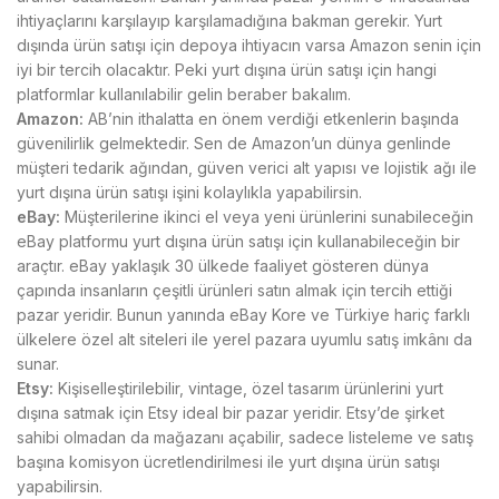
ihtiyaçlarını karşılayıp karşılamadığına bakman gerekir. Yurt
dışında ürün satışı için depoya ihtiyacın varsa Amazon senin için
iyi bir tercih olacaktır. Peki yurt dışına ürün satışı için hangi
platformlar kullanılabilir gelin beraber bakalım.
Amazon:
AB’nin ithalatta en önem verdiği etkenlerin başında
güvenilirlik gelmektedir. Sen de Amazon’un dünya genlinde
müşteri tedarik ağından, güven verici alt yapısı ve lojistik ağı ile
yurt dışına ürün satışı işini kolaylıkla yapabilirsin.
eBay:
Müşterilerine ikinci el veya yeni ürünlerini sunabileceğin
eBay platformu yurt dışına ürün satışı için kullanabileceğin bir
araçtır. eBay yaklaşık 30 ülkede faaliyet gösteren dünya
çapında insanların çeşitli ürünleri satın almak için tercih ettiği
pazar yeridir. Bunun yanında eBay Kore ve Türkiye hariç farklı
ülkelere özel alt siteleri ile yerel pazara uyumlu satış imkânı da
sunar.
Etsy:
Kişiselleştirilebilir, vintage, özel tasarım ürünlerini yurt
dışına satmak için Etsy ideal bir pazar yeridir. Etsy’de şirket
sahibi olmadan da mağazanı açabilir, sadece listeleme ve satış
başına komisyon ücretlendirilmesi ile yurt dışına ürün satışı
yapabilirsin.