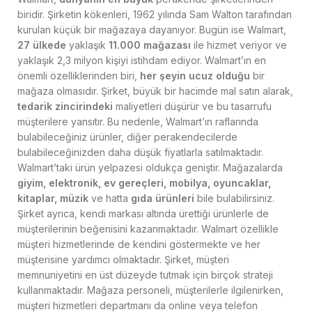
biridir. Şirketin kökenleri, 1962 yılında Sam Walton tarafından
kurulan küçük bir mağazaya dayanıyor. Bugün ise Walmart,
27 ülkede
yaklaşık
11.000 mağazası
ile hizmet veriyor ve
yaklaşık 2,3 milyon kişiyi istihdam ediyor. Walmart’ın en
önemli özelliklerinden biri,
her şeyin ucuz olduğu
bir
mağaza olmasıdır. Şirket, büyük bir hacimde mal satın alarak,
tedarik zincirindeki
maliyetleri düşürür ve bu tasarrufu
müşterilere yansıtır. Bu nedenle, Walmart’ın raflarında
bulabileceğiniz ürünler, diğer perakendecilerde
bulabileceğinizden daha düşük fiyatlarla satılmaktadır.
Walmart’taki ürün yelpazesi oldukça geniştir. Mağazalarda
giyim, elektronik, ev gereçleri, mobilya, oyuncaklar,
kitaplar, müzik
ve hatta
gıda ürünleri
bile bulabilirsiniz.
Şirket ayrıca, kendi markası altında ürettiği ürünlerle de
müşterilerinin beğenisini kazanmaktadır. Walmart özellikle
müşteri hizmetlerinde de kendini göstermekte ve her
müşterisine yardımcı olmaktadır. Şirket, müşteri
memnuniyetini en üst düzeyde tutmak için birçok strateji
kullanmaktadır. Mağaza personeli, müşterilerle ilgilenirken,
müşteri hizmetleri departmanı da online veya telefon