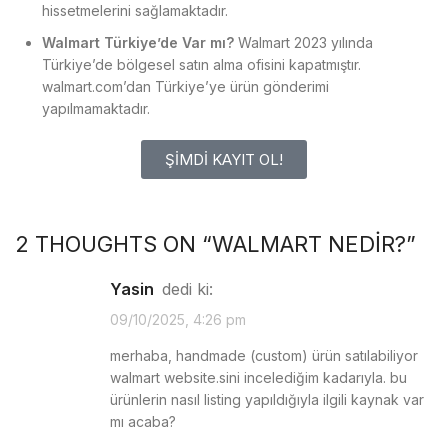
hissetmelerini sağlamaktadır.
Walmart Türkiye’de Var mı?
Walmart 2023 yılında
Türkiye’de bölgesel satın alma ofisini kapatmıştır.
walmart.com’dan Türkiye’ye ürün gönderimi
yapılmamaktadır.
ŞİMDİ KAYIT OL!
2 THOUGHTS ON “
WALMART NEDIR?
”
Yasin
dedi ki:
09/10/2025, 4:26 pm
merhaba, handmade (custom) ürün satılabiliyor
walmart website.sini incelediğim kadarıyla. bu
ürünlerin nasıl listing yapıldığıyla ilgili kaynak var
mı acaba?