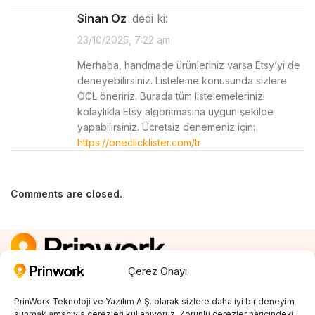
Sinan Oz
dedi ki:
23/10/2025, 7:22 am
Merhaba, handmade ürünleriniz varsa Etsy’yi de
deneyebilirsiniz. Listeleme konusunda sizlere
OCL öneririz. Burada tüm listelemelerinizi
kolaylıkla Etsy algoritmasına uygun şekilde
yapabilirsiniz. Ücretsiz denemeniz için:
https://oneclicklister.com/tr
Comments are closed.
Çerez Onayı
Kayıt Ol
0850 242 23 04
PrinWork Teknoloji ve Yazılım A.Ş. olarak sizlere daha iyi bir deneyim
sunmak amacıyla çerezleri kullanıyoruz. Zorunlu çerezler haricindeki