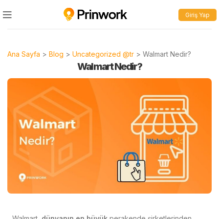
Giriş Yap
Ana Sayfa
>
Blog
>
Uncategorized @tr
>
Walmart Nedir?
Walmart Nedir?
Walmart,
dünyanın en büyük
perakende şirketlerinden