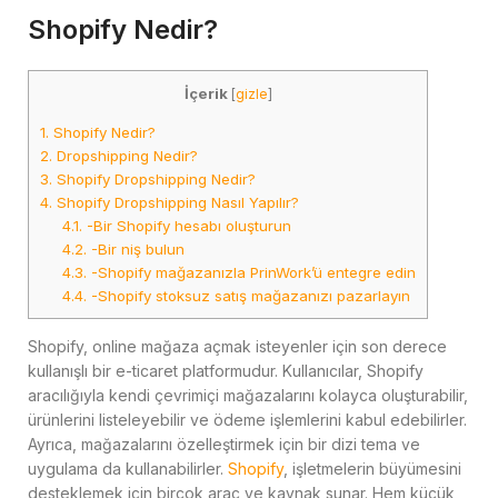
Shopify Nedir?
İçerik
[
gizle
]
1.
Shopify Nedir?
2.
Dropshipping Nedir?
3.
Shopify Dropshipping Nedir?
4.
Shopify Dropshipping Nasıl Yapılır?
4.1.
-Bir Shopify hesabı oluşturun
4.2.
-Bir niş bulun
4.3.
-Shopify mağazanızla PrinWork’ü entegre edin
4.4.
-Shopify stoksuz satış mağazanızı pazarlayın
Shopify, online mağaza açmak isteyenler için son derece
kullanışlı bir e-ticaret platformudur. Kullanıcılar, Shopify
aracılığıyla kendi çevrimiçi mağazalarını kolayca oluşturabilir,
ürünlerini listeleyebilir ve ödeme işlemlerini kabul edebilirler.
Ayrıca, mağazalarını özelleştirmek için bir dizi tema ve
uygulama da kullanabilirler.
Shopify
, işletmelerin büyümesini
desteklemek için birçok araç ve kaynak sunar. Hem küçük