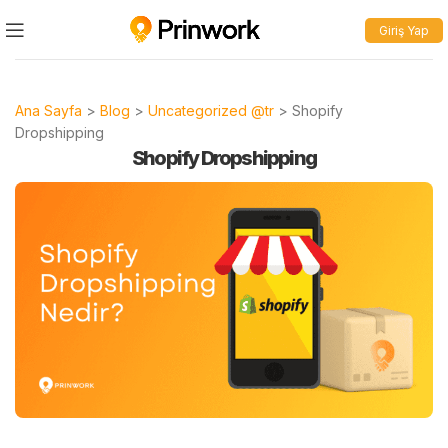
Giriş Yap
Ana Sayfa
>
Blog
>
Uncategorized @tr
>
Shopify
Dropshipping
Shopify Dropshipping