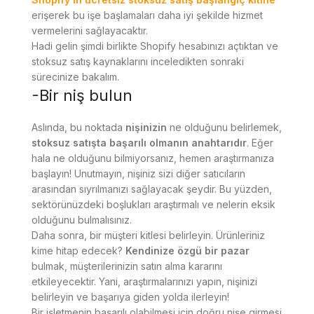
erişerek bu işe başlamaları daha iyi şekilde hizmet
vermelerini sağlayacaktır.
Hadi gelin şimdi birlikte Shopify hesabınızı açtıktan ve
stoksuz satış kaynaklarını inceledikten sonraki
sürecinize bakalım.
-Bir niş bulun
Aslında, bu noktada
nişinizin
ne olduğunu belirlemek,
stoksuz satışta başarılı olmanın anahtarıdır
. Eğer
hala ne olduğunu bilmiyorsanız, hemen araştırmanıza
başlayın! Unutmayın, nişiniz sizi diğer satıcıların
arasından sıyrılmanızı sağlayacak şeydir. Bu yüzden,
sektörünüzdeki boşlukları araştırmalı ve nelerin eksik
olduğunu bulmalısınız.
Daha sonra, bir müşteri kitlesi belirleyin. Ürünleriniz
kime hitap edecek?
Kendinize özgü bir pazar
bulmak, müşterilerinizin satın alma kararını
etkileyecektir. Yani, araştırmalarınızı yapın, nişinizi
belirleyin ve başarıya giden yolda ilerleyin!
Bir işletmenin başarılı olabilmesi için doğru nişe girmesi