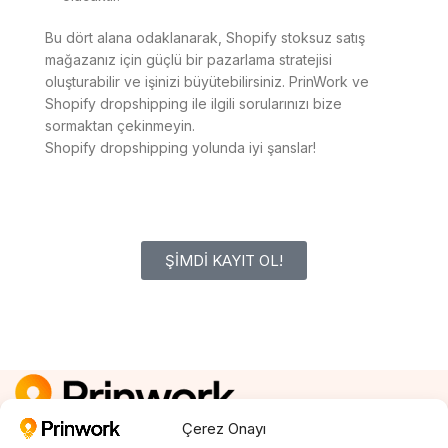
Bu dört alana odaklanarak, Shopify stoksuz satış
mağazanız için güçlü bir pazarlama stratejisi
oluşturabilir ve işinizi büyütebilirsiniz. PrinWork ve
Shopify dropshipping ile ilgili sorularınızı bize
sormaktan çekinmeyin.
Shopify dropshipping yolunda iyi şanslar!
ŞİMDİ KAYIT OL!
Çerez Onayı
Kayıt Ol