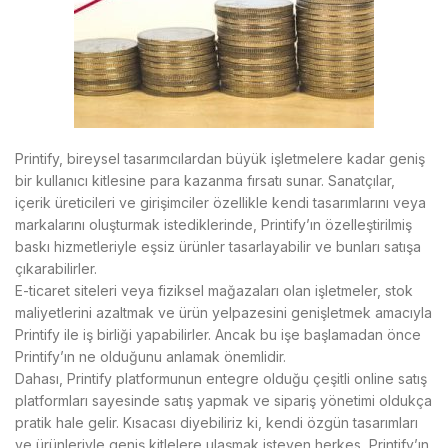
Printify, bireysel tasarımcılardan büyük işletmelere kadar geniş
bir kullanıcı kitlesine para kazanma fırsatı sunar. Sanatçılar,
içerik üreticileri ve girişimciler özellikle kendi tasarımlarını veya
markalarını oluşturmak istediklerinde, Printify’ın özelleştirilmiş
baskı hizmetleriyle eşsiz ürünler tasarlayabilir ve bunları satışa
çıkarabilirler.
E-ticaret siteleri veya fiziksel mağazaları olan işletmeler, stok
maliyetlerini azaltmak ve ürün yelpazesini genişletmek amacıyla
Printify ile iş birliği yapabilirler. Ancak bu işe başlamadan önce
Printify’ın ne olduğunu anlamak önemlidir.
Dahası, Printify platformunun entegre olduğu çeşitli online satış
platformları sayesinde satış yapmak ve sipariş yönetimi oldukça
pratik hale gelir. Kısacası diyebiliriz ki, kendi özgün tasarımları
ve ürünleriyle geniş kitlelere ulaşmak isteyen herkes, Printify’ın