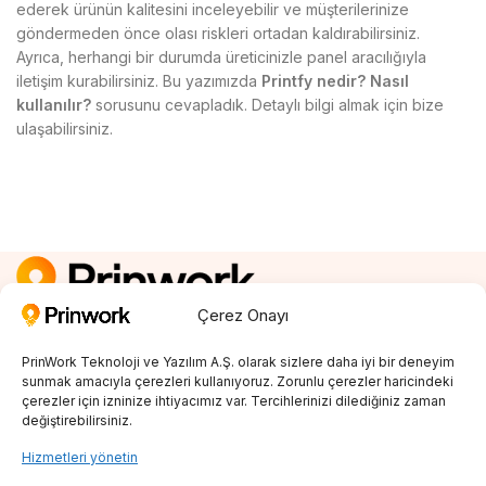
ederek ürünün kalitesini inceleyebilir ve müşterilerinize
göndermeden önce olası riskleri ortadan kaldırabilirsiniz.
Ayrıca, herhangi bir durumda üreticinizle panel aracılığıyla
iletişim kurabilirsiniz. Bu yazımızda
Printfy nedir? Nasıl
kullanılır?
sorusunu cevapladık. Detaylı bilgi almak için bize
ulaşabilirsiniz.
Çerez Onayı
Kayıt Ol
0850 242 23 04
PrinWork Teknoloji ve Yazılım A.Ş. olarak sizlere daha iyi bir deneyim
info@prinwork.com
sunmak amacıyla çerezleri kullanıyoruz. Zorunlu çerezler haricindeki
çerezler için izninize ihtiyacımız var. Tercihlerinizi dilediğiniz zaman
değiştirebilirsiniz.
SON BLOGLAR
Hizmetleri yönetin