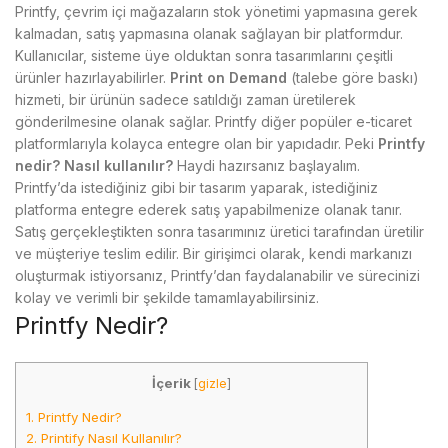
Printfy, çevrim içi mağazaların stok yönetimi yapmasına gerek
kalmadan, satış yapmasına olanak sağlayan bir platformdur.
Kullanıcılar, sisteme üye olduktan sonra tasarımlarını çeşitli
ürünler hazırlayabilirler.
Print on Demand
(talebe göre baskı)
hizmeti, bir ürünün sadece satıldığı zaman üretilerek
gönderilmesine olanak sağlar. Printfy diğer popüler e-ticaret
platformlarıyla kolayca entegre olan bir yapıdadır. Peki
Printfy
nedir? Nasıl kullanılır?
Haydi hazırsanız başlayalım.
Printfy’da istediğiniz gibi bir tasarım yaparak, istediğiniz
platforma entegre ederek satış yapabilmenize olanak tanır.
Satış gerçekleştikten sonra tasarımınız üretici tarafından üretilir
ve müşteriye teslim edilir. Bir girişimci olarak, kendi markanızı
oluşturmak istiyorsanız, Printfy’dan faydalanabilir ve sürecinizi
kolay ve verimli bir şekilde tamamlayabilirsiniz.
Printfy Nedir?
İçerik
[
gizle
]
1.
Printfy Nedir?
2.
Printify Nasıl Kullanılır?