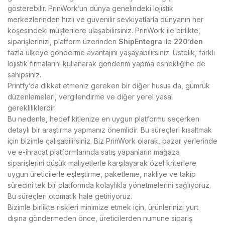
gösterebilir. PrinWork’un dünya genelindeki lojistik
merkezlerinden hızlı ve güvenilir sevkiyatlarla dünyanın her
köşesindeki müşterilere ulaşabilirsiniz. PrinWork ile birlikte,
siparişlerinizi, platform üzerinden
ShipEntegra
ile
220’den
fazla ülkeye gönderme avantajını yaşayabilirsiniz. Üstelik, farklı
lojistik firmalarını kullanarak gönderim yapma esnekliğine de
sahipsiniz.
Printfy’da dikkat etmeniz gereken bir diğer husus da, gümrük
düzenlemeleri, vergilendirme ve diğer yerel yasal
gerekliliklerdir.
Bu nedenle, hedef kitlenize en uygun platformu seçerken
detaylı bir araştırma yapmanız önemlidir. Bu süreçleri kısaltmak
için bizimle çalışabilirsiniz. Biz PrinWork olarak, pazar yerlerinde
ve e-ihracat platformlarında satış yapanların mağaza
siparişlerini düşük maliyetlerle karşılayarak özel kriterlere
uygun üreticilerle eşleştirme, paketleme, nakliye ve takip
sürecini tek bir platformda kolaylıkla yönetmelerini sağlıyoruz.
Bu süreçleri otomatik hale getiriyoruz.
Bizimle birlikte riskleri minimize etmek için, ürünlerinizi yurt
dışına göndermeden önce, üreticilerden numune sipariş