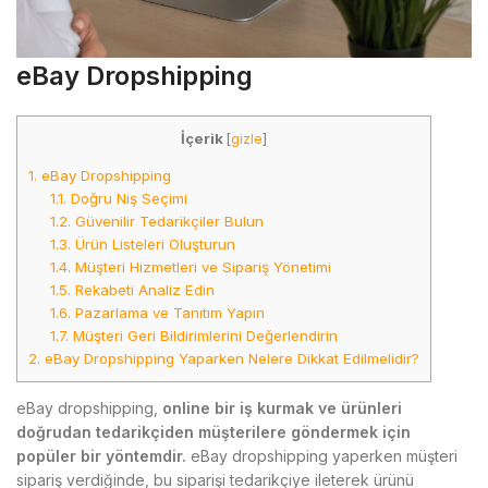
eBay Dropshipping
İçerik
[
gizle
]
1.
eBay Dropshipping
1.1.
Doğru Niş Seçimi
1.2.
Güvenilir Tedarikçiler Bulun
1.3.
Ürün Listeleri Oluşturun
1.4.
Müşteri Hizmetleri ve Sipariş Yönetimi
1.5.
Rekabeti Analiz Edin
1.6.
Pazarlama ve Tanıtım Yapın
1.7.
Müşteri Geri Bildirimlerini Değerlendirin
2.
eBay Dropshipping Yaparken Nelere Dikkat Edilmelidir?
eBay dropshipping,
online bir iş kurmak ve ürünleri
doğrudan tedarikçiden müşterilere göndermek için
popüler bir yöntemdir.
eBay dropshipping yaperken müşteri
sipariş verdiğinde, bu siparişi tedarikçiye ileterek ürünü