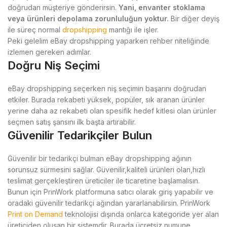
doğrudan müşteriye gönderirsin.
Yani, envanter stoklama
veya ürünleri depolama zorunluluğun yoktur.
Bir diğer deyiş
ile süreç normal
dropshipping
mantığı ile işler.
Peki gelelim eBay dropshipping yaparken rehber niteliğinde
izlemen gereken adımlar.
Doğru Niş Seçimi
eBay dropshipping seçerken niş seçimin başarını doğrudan
etkiler. Burada rekabeti yüksek, popüler, sık aranan ürünler
yerine daha az rekabeti olan spesifik hedef kitlesi olan ürünler
seçmen satış şansını ilk başta artırabilir.
Güvenilir Tedarikçiler Bulun
Güvenilir bir tedarikçi bulman eBay dropshipping ağının
sorunsuz sürmesini sağlar. Güvenilir,kaliteli ürünleri olan,hızlı
teslimat gerçekleştiren üreticiler ile ticaretine başlamalısın.
Bunun için PrinWork platformuna satıcı olarak giriş yapabilir ve
oradaki güvenilir tedarikçi ağından yararlanabilirsin. PrinWork
Print on Demand
teknolojisi dışında onlarca kategoride yer alan
üreticiden oluşan bir sistemdir. Burada ücretsiz numune