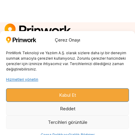
Çerez Onayı
Kayıt Ol
0850 242 23 04
PrinWork Teknoloji ve Yazılım A.Ş. olarak sizlere daha iyi bir deneyim
info@prinwork.com
sunmak amacıyla çerezleri kullanıyoruz. Zorunlu çerezler haricindeki
çerezler için izninize ihtiyacımız var. Tercihlerinizi dilediğiniz zaman
değiştirebilirsiniz.
SON BLOGLAR
Hizmetleri yönetin
PRINT ON DEMAND
Kabul Et
ENTEGRASYONLAR
Reddet
BLOG
Tercihleri ​​görüntüle
Çerez Politikası
Gizlilik Bildirimi