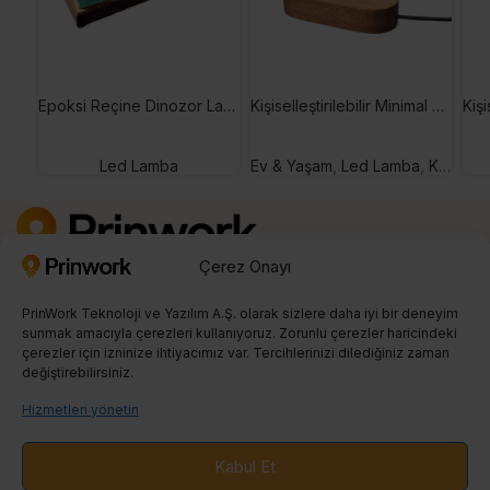
Epoksi Reçine Dinozor Lamba
Kişiselleştirilebilir Minimal Kalp Tasarımlı Led Lamba
Led Lamba
Ev & Yaşam
,
Led Lamba
,
Kişiselleştirilebilir Hediyeler
Çerez Onayı
Kayıt Ol
0850 242 23 04
PrinWork Teknoloji ve Yazılım A.Ş. olarak sizlere daha iyi bir deneyim
info@prinwork.com
sunmak amacıyla çerezleri kullanıyoruz. Zorunlu çerezler haricindeki
çerezler için izninize ihtiyacımız var. Tercihlerinizi dilediğiniz zaman
değiştirebilirsiniz.
SON BLOGLAR
Hizmetleri yönetin
PRINT ON DEMAND
Kabul Et